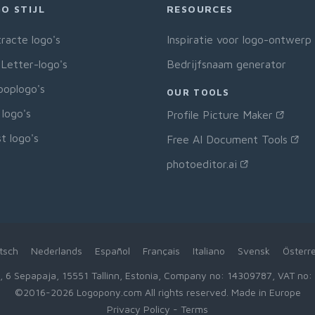
O STIJL
RESOURCES
racte logo's
Inspiratie voor logo-ontwerp
Letter-logo's
Bedrijfsnaam generator
ooplogo's
OUR TOOLS
 logo's
Profile Picture Maker
t logo's
Free AI Document Tools
photoeditor.ai
tsch
Nederlands
Español
Français
Italiano
Svensk
Österre
 6 Sepapaja, 15551 Tallinn, Estonia, Company no: 14309787, VAT no
©2016-2026 Logopony.com All rights reserved. Made in Europe
Privacy Policy
-
Terms