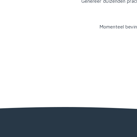
Genereer duizenden prach
Momenteel bevin